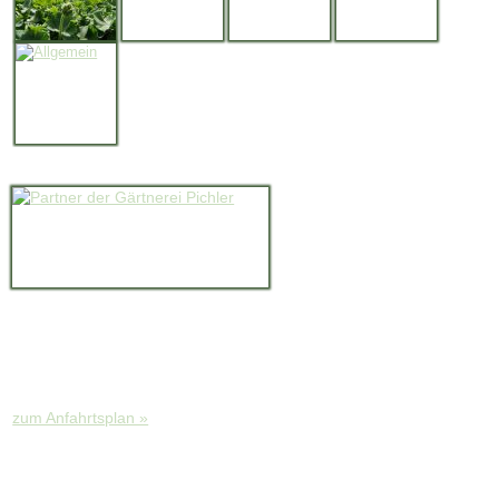
Partnerbetriebe
Kontakt
Gärtnerei Pichler
Hügelweg 4
9400 Wolfsberg
Telefon: 04352/36 082
zum Anfahrtsplan »